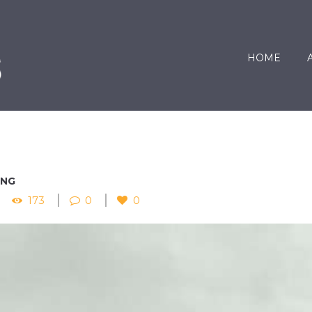
HOME
ING
173
0
0