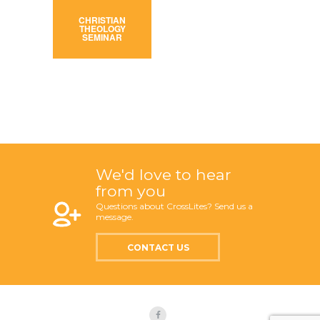
CHRISTIAN
THEOLOGY
SEMINAR
We'd love to hear
from you
Questions about CrossLites? Send us a
message.
CONTACT US