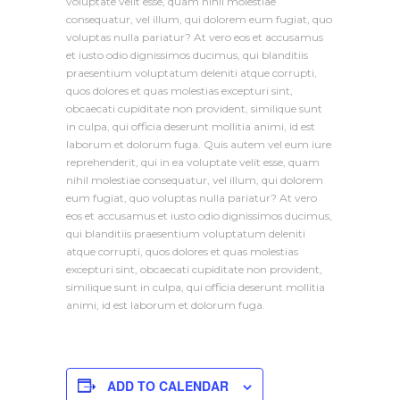
voluptate velit esse, quam nihil molestiae
consequatur, vel illum, qui dolorem eum fugiat, quo
voluptas nulla pariatur? At vero eos et accusamus
et iusto odio dignissimos ducimus, qui blanditiis
praesentium voluptatum deleniti atque corrupti,
quos dolores et quas molestias excepturi sint,
obcaecati cupiditate non provident, similique sunt
in culpa, qui officia deserunt mollitia animi, id est
laborum et dolorum fuga. Quis autem vel eum iure
reprehenderit, qui in ea voluptate velit esse, quam
nihil molestiae consequatur, vel illum, qui dolorem
eum fugiat, quo voluptas nulla pariatur? At vero
eos et accusamus et iusto odio dignissimos ducimus,
qui blanditiis praesentium voluptatum deleniti
atque corrupti, quos dolores et quas molestias
excepturi sint, obcaecati cupiditate non provident,
similique sunt in culpa, qui officia deserunt mollitia
animi, id est laborum et dolorum fuga.
ADD TO CALENDAR