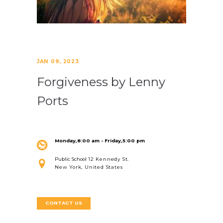
JAN 09, 2023
Forgiveness by Lenny
Ports
Monday,8:00 am
 - 
Friday,5:00 pm
Public School
12 Kennedy St.
New York
,
United States
CONTACT US